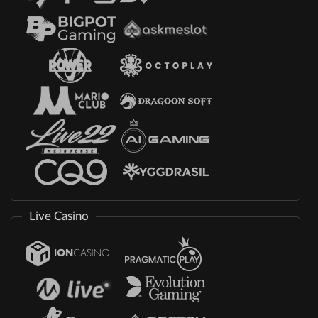
Live Casino