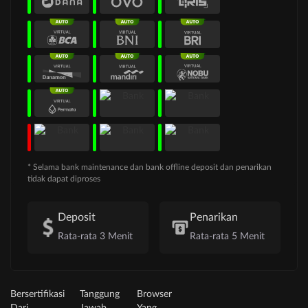
* Selama bank maintenance dan bank offline deposit dan penarikan
tidak dapat diproses
Deposit
Penarikan
Rata-rata 3 Menit
Rata-rata 5 Menit
Bersertifikasi
Tanggung
Browser