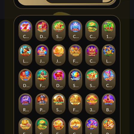
Crazy777 2
Devil Fire Bonu$ Coin
Super Ace 2
Crystal 777 DELUXE
Clover Coins 4x4
100 Blazing Clover
Lucky Macaw
Joker's Fortune
Joker Coins Expanded
Fortune Garuda 1000
Crown of Fortune
Lucky Caramelo
Devil Fire Twins
Fortune Hook Boom
Dice & Drop
Supernova
Super Ace SPEED
Circus Joker 4096
Rapid Gems 777
Pirate Queen 2
Safari King
FORTUNE GARUDA 500
3 Coin Treasures 2
Boxing King Title Match