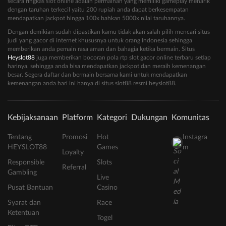
secara ringkas slot online adalah permainan yang memiliki gameplay menarik
dengan taruhan terkecil yaitu 200 rupiah anda dapat berkesempatan
mendapatkan jackpot hingga 100x bahkan 5000x nilai taruhannya.
Dengan demikian sudah dipastikan kamu tidak akan salah pilih mencari situs
judi yang gacor di internet khususnya untuk orang Indonesia sehingga
memberikan anda pemain rasa aman dan bahagia ketika bermain. Situs
Heyslot88
juga memberikan bocoran pola rtp slot gacor online terbaru setiap
harinya, sehingga anda bisa mendapatkan jackpot dan meraih kemenangan
besar. Segera daftar dan bermain bersama kami untuk mendapatkan
kemenangan anda hari ini hanya di situs slot88 resmi heyslot88.
Kebijaksanaan
Platform
Kategori
Dukungan
Komunitas
Tentang
Promosi
Hot
Instagra
HEYSLOT88
Games
m
Loyalty
Responsible
Slots
Referral
Gambling
Live
Pusat Bantuan
Casino
Syarat dan
Race
Ketentuan
Togel