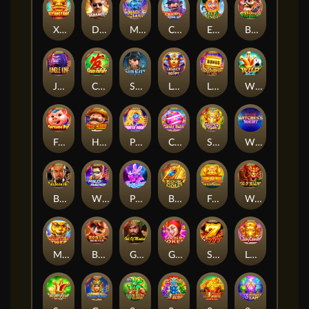
XiYangYang
Dabanggg
Magic Lamp
Cricket King 18
Elf Bingo
Bone Fortune
Jungle King
Crazy FaFaFa
Sin City
Legacy of Egypt
Lucky Goldbricks
Wild Ace
FortunePig
Hot Chilli
Party Night
Candy Baby
Super Rich
Witches Night
Bao boon chin
Wild Racer
Party Star
Book of Gold
Fortune Gems 3
War Of Dragons
Master Tiger
Bonus Hunter
God Of Martial
Golden Joker
SevenSevenSeven
Lucky Coming