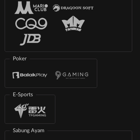
Poker
E-Sports
Sabung Ayam