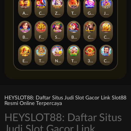
Arena Fighter
Crazy Pusher
Zeus
Trial of Phoenix
Gem Party
Jackpot Joker
Bangla Beauty
Fortune Tree
Samba
Bubble Beauty
Chin Shi Huang
Crazy Golden Bank
Egypt's Glow
Thor X
Neko Fortune
The Pig House
3 Coin Treasures
Cricket Sah 75
HEYSLOT88: Daftar Situs Judi Slot Gacor Link Slot88
Resmi Online Terpercaya
HEYSLOT88: Daftar Situs
Judi Slot Gacor Link