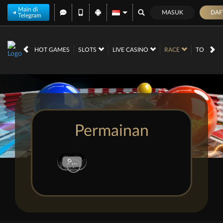
Main di
MASUK
DAF
Telegram
HOT GAMES
SLOTS
LIVE CASINO
RACE
TOGEL
Permainan
i