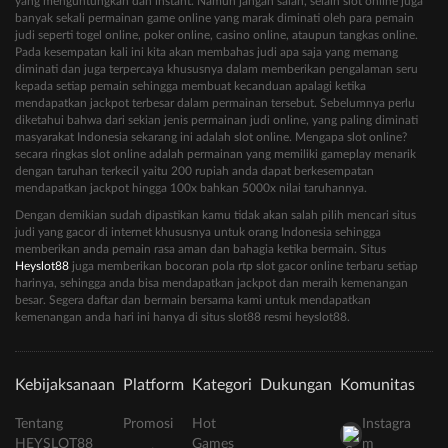
yang menguntungkan dan instant. Namun jangan salah, selain slot online juga
banyak sekali permainan game online yang marak diminati oleh para pemain
judi seperti togel online, poker online, casino online, ataupun tangkas online.
Pada kesempatan kali ini kita akan membahas judi apa saja yang memang
diminati dan juga terpercaya khususnya dalam memberikan pengalaman seru
kepada setiap pemain sehingga membuat kecanduan apalagi ketika
mendapatkan jackpot terbesar dalam permainan tersebut. Sebelumnya perlu
diketahui bahwa dari sekian jenis permainan judi online, yang paling diminati
masyarakat Indonesia sekarang ini adalah slot online. Mengapa slot online?
secara ringkas slot online adalah permainan yang memiliki gameplay menarik
dengan taruhan terkecil yaitu 200 rupiah anda dapat berkesempatan
mendapatkan jackpot hingga 100x bahkan 5000x nilai taruhannya.
Dengan demikian sudah dipastikan kamu tidak akan salah pilih mencari situs
judi yang gacor di internet khususnya untuk orang Indonesia sehingga
memberikan anda pemain rasa aman dan bahagia ketika bermain. Situs
Heyslot88
juga memberikan bocoran pola rtp slot gacor online terbaru setiap
harinya, sehingga anda bisa mendapatkan jackpot dan meraih kemenangan
besar. Segera daftar dan bermain bersama kami untuk mendapatkan
kemenangan anda hari ini hanya di situs slot88 resmi heyslot88.
Kebijaksanaan
Platform
Kategori
Dukungan
Komunitas
Tentang
Promosi
Hot
Instagra
HEYSLOT88
Games
m