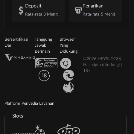
Deposit
Penarikan
Rata-rata 3 Menit
Rata-rata 5 Menit
Bersertifikasi
Tanggung
Browser
Dari
Jawab
Yang
Bermain
Didukung
©2026 HEYSLOT88.
Hak cipta dilindungi |
18+
Platform Penyedia Layanan
Slots