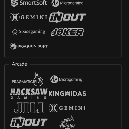
Arcade