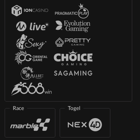
Race
Togel