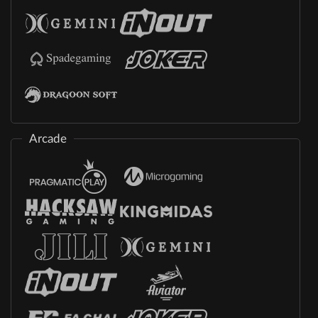
Arcade