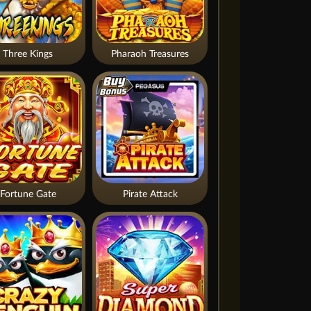
Three Kings
Pharaoh Treasures
Fortune Gate
Pirate Attack