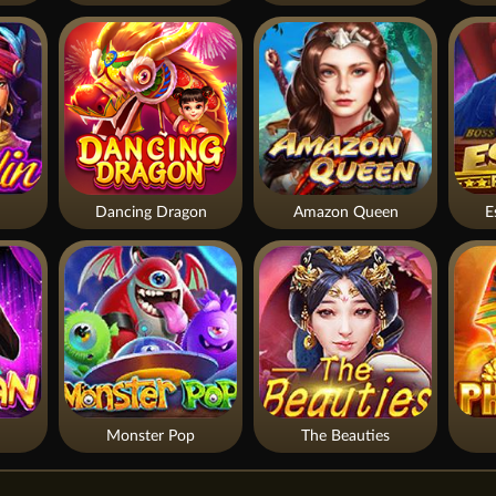
Dancing Dragon
Amazon Queen
E
Monster Pop
The Beauties