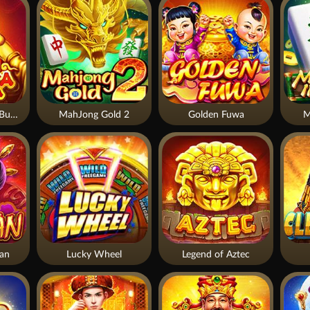
Golden Maitreya Buddha
MahJong Gold 2
Golden Fuwa
M
an
Lucky Wheel
Legend of Aztec