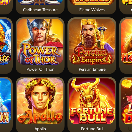
h
Caribbean Treasure
Flame Wolves
Power Of Thor
Persian Empire
Apollo
Fortune Bull
Lu