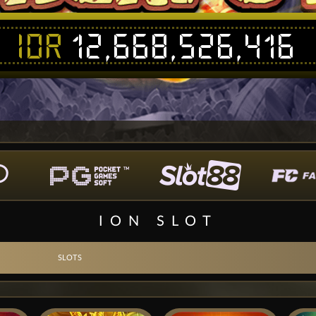
IDR
12,668,526,416
ION SLOT
SLOTS