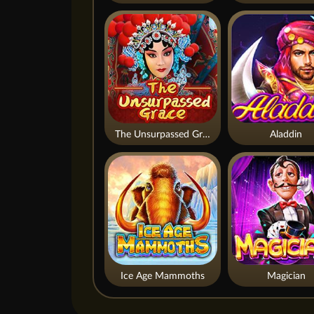
The Unsurpassed Grace
Aladdin
Ice Age Mammoths
Magician