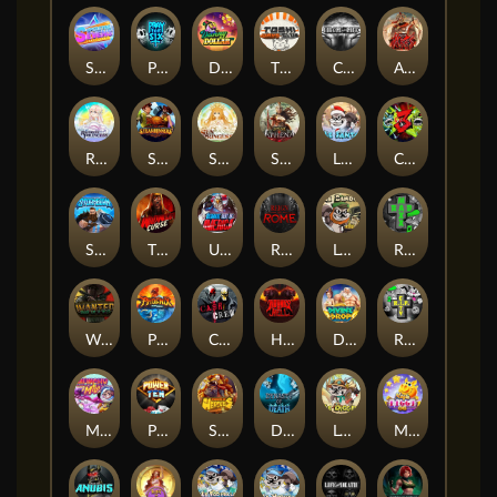
Superstar Sevens
PRAY FOR SIX
Danny Dollar
TOSHI WAYS CLUB
CIRCLE OF LIFE
ARMY OF ARES
RAINBOW PRINCESS
STEAMRUNNERS
SUN PRINCESS
SPEAR OF ATHENA
LE SANTA
CHAOS CREW 3
STORMBORN
THE WILDWOOD CURSE
Ultimate Slot of America
Reign of Rome
Le Bandit
Rad Maxx
Wanted Dead or a Wild
Phoenix
Cash Crew
Hounds Of Hell
Divine Drop
RIP City
Munchy Milo
Power of 10
Strength Of Hercules
Dynasty of Death
Le Digger
Magic Piggy OG