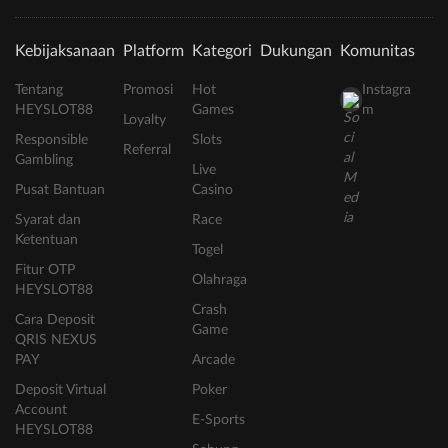
Kebijaksanaan
Platform
Kategori
Dukungan
Komunitas
Tentang
Promosi
Hot
Instagra
HEYSLOT88
Games
m
Loyalty
Responsible
Slots
Referral
Gambling
Live
Pusat Bantuan
Casino
Syarat dan
Race
Ketentuan
Togel
Fitur OTP
Olahraga
HEYSLOT88
Crash
Cara Deposit
Game
QRIS NEXUS
PAY
Arcade
Deposit Virtual
Poker
Account
E-Sports
HEYSLOT88