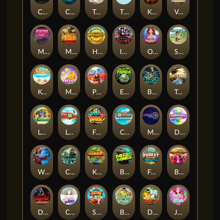
Chaos Crew
Cubes 2
Tai The Toad
The Respinners
Klowns
Vending Machine
Mystery Motel
Mayan Stackways
Harvest Wilds
Immortal Desire
Orb of Destiny
Stack'em
Keep 'em Cool
Magic Piggy
Pug Life
Eye of the Panda
Beast Below
Temple of Torment
Le Pharaoh
Let It Snow
Fear the Dark
Cash Compass
Miami Multiplier
Double Rainbow
Warrior Ways
Cursed Seas
King Carrot
Break Bones
Forest Fortune
Buffalo Stack'n'Sync
Dark Summoning
Cloud Princess
Shaolin Master
Book of Time
Drop'em
Jelly Slice