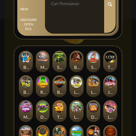
NEW
HACKSAW
OPEN
RGS
Beam Boys
Monkey Frenzy 2: Boss is Here!
Spinman
BULLETS AND BOUNTY
SMOKING DRAGON
The Luxe
BASH BROS
Ronin Stackways
Born Wild
LE ZEUS
LE COWBOY
JAWS OF JUSTICE
MIAMI MAYHEM
DONNY AND DANNY
TIGER LEGENDS
Le Fisherman
DEAL WITH DEATH
LE KING