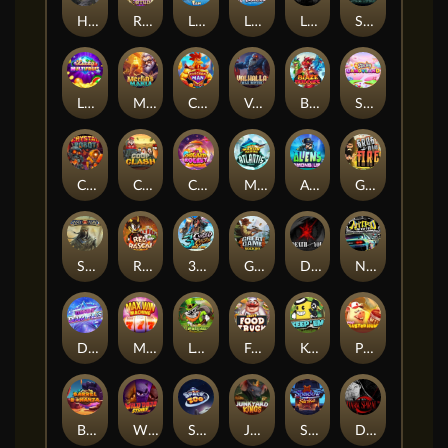
Hand of Anubis
Rise of Fortuna
LE FOOTBALL FAN
LE HOOLIGAN
Life and Death
Shadow Treasure
Lucky Multifruit
Merlin's Mania
Chicken Man
Valhalla: Wild Winter
Blaze Buddies
Sticky Candyland
Crystal Robot
Coop Clash
Chocolate Rocket
Marlin Masters Atlantis
Aliens Among Us
Grug Make Fire
Sand and Ashes
Red Rascal™
3 Cursed Chests™
Great Game Rockies
Death Becomes You
Nitro Nights
Dandy Diamonds
Max Win Machine
Le Prechaun
Fred's Food Truck
Keep 'em
Piggy Cluster Hunt
Barrel Bonanza
Wild Dojo Strike
Space Zoo
Junkyard Kings
Shadow Strike
Dark Spiral