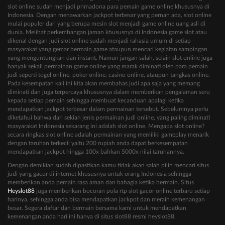
slot online sudah menjadi primadona para pemain game online khususnya di
Indonesia. Dengan menawarkan jackpot terbesar yang pernah ada, slot online
mulai populer dari yang berupa mesin slot menjadi game online uang asli di
dunia. Melihat perkembangan jaman khususnya di Indonesia game slot atau
dikenal dengan judi slot online sudah menjadi rahasia umum di setiap
masyarakat yang gemar bermain game ataupun mencari kegiatan sampingan
yang menguntungkan dan instant. Namun jangan salah, selain slot online juga
banyak sekali permainan game online yang marak diminati oleh para pemain
judi seperti togel online, poker online, casino online, ataupun tangkas online.
Pada kesempatan kali ini kita akan membahas judi apa saja yang memang
diminati dan juga terpercaya khususnya dalam memberikan pengalaman seru
kepada setiap pemain sehingga membuat kecanduan apalagi ketika
mendapatkan jackpot terbesar dalam permainan tersebut. Sebelumnya perlu
diketahui bahwa dari sekian jenis permainan judi online, yang paling diminati
masyarakat Indonesia sekarang ini adalah slot online. Mengapa slot online?
secara ringkas slot online adalah permainan yang memiliki gameplay menarik
dengan taruhan terkecil yaitu 200 rupiah anda dapat berkesempatan
mendapatkan jackpot hingga 100x bahkan 5000x nilai taruhannya.
Dengan demikian sudah dipastikan kamu tidak akan salah pilih mencari situs
judi yang gacor di internet khususnya untuk orang Indonesia sehingga
memberikan anda pemain rasa aman dan bahagia ketika bermain. Situs
Heyslot88
juga memberikan bocoran pola rtp slot gacor online terbaru setiap
harinya, sehingga anda bisa mendapatkan jackpot dan meraih kemenangan
besar. Segera daftar dan bermain bersama kami untuk mendapatkan
kemenangan anda hari ini hanya di situs slot88 resmi heyslot88.