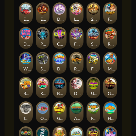
Eternal Duel
EPIC BULLETS & BOUNTY
Dusk Princess
Le Bunny
2 Wild 2 Die
Fist Of Destruction
Dork Unit
Pray for Three
Chaos Crew 2
Fighter Pit
Stormforged
Rusty & Curly
Wishbringer
Slayers Inc
Dorks of The Deep
Rotten
FRKN Bananas
Marlin Master
Benny The Beer
Xmas Drop
Bloodthirst
Densho
Undead Fortune
Gladiator Legends
Toshi Video Club
OmNom
Get The Cheese
Aztec Twist
Fruit Duel
Hop'n'Pop