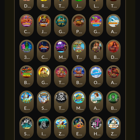
Darkside Prairie: Magical Beast
Raidmark
The Lost Book of Mummy’s Curse
Jumpasaurs
Leatherheads
The Jack & Rose
Crowned Corners
Junkyard Kings 2
Ghostly Hallows
Peek & Pounce
Gobstopper Grind
Avalanche
3 Arcane Cauldrons
Crownlings Clusters
Midnight Mirage
Tikitopia BoosterBelt
Bonnie's Buccaneers
Demon Queen
Buzz Patrol
Gearlab Genius
The Crime File
Behind Bars: Masterplan
Opa Santorini!
Arena of Iron
Epic Ze Zeus
Supreme Zeus
THE COUNT
MARLIN MASTERS: THE BIG HAUL
Aiko and the Wind Spirit
Booze Bash
SixSixSix
Invictus
Ze Zeus
Eye of Medusa
Hot Ross
Zeus Ze Zecond