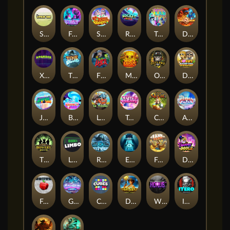
Stick'em
Feel The Beat
Snow Slingers
Rocket Reels
Twisted Lab
Dragon’s Domain
Xpander
Time Spinners
Fire My Laser
Mighty Masks
Outlasw Inc
Donut Division
Joker Bombs
BOUNCY BOMBS
Le Viking
Tasty Treats
Cash Quest
Alpha Eagle
The Bowery Boys
Limbo
Rise of Ymir
Evil Eyes
Frank's Farm
DONNY DOUGH
Frutz
Gronk's Gems
Cubes
Dawn of Kings
Wings of Horus
ITERO